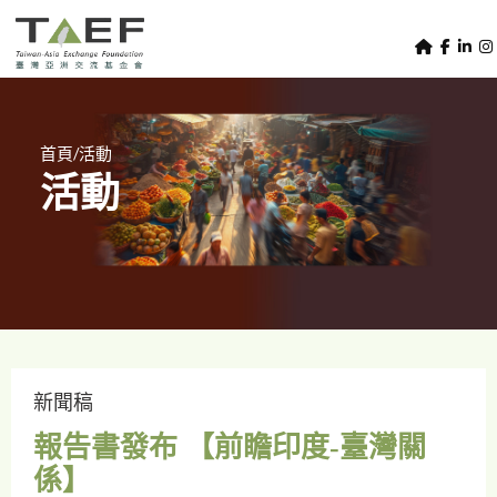
U
TAEF
s
H
Skip to main content
e
o
m
r
e
m
/
首頁
活動
p
活動
e
a
g
n
e
u
m
e
n
u
新聞稿
報告書發布 【前瞻印度-臺灣關
係】