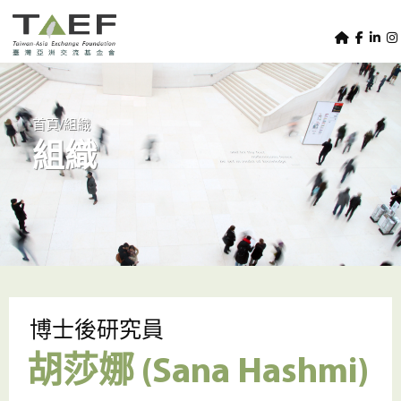
U
TAEF
s
H
Skip to main content
e
o
m
r
e
m
/
首頁
組織
p
組織
e
a
g
n
e
u
m
e
n
u
博士後研究員
胡莎娜 (Sana Hashmi)