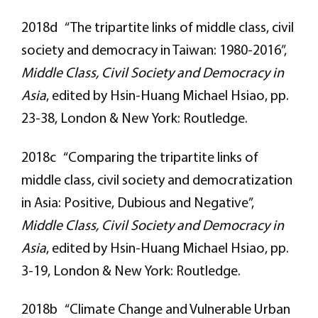
2018d “The tripartite links of middle class, civil
society and democracy in Taiwan: 1980-2016”,
Middle Class, Civil Society and Democracy in
Asia
, edited by Hsin-Huang Michael Hsiao, pp.
23-38, London & New York: Routledge.
2018c “Comparing the tripartite links of
middle class, civil society and democratization
in Asia: Positive, Dubious and Negative”,
Middle Class, Civil Society and Democracy in
Asia
, edited by Hsin-Huang Michael Hsiao, pp.
3-19, London & New York: Routledge.
2018b “Climate Change and Vulnerable Urban