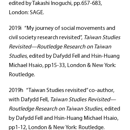
edited by Takashi Inoguchi, pp.657-683,
London: SAGE.
2019i “My journey of social movements and
civil society research revisited”,
Taiwan Studies
Revisited—Routledge Research on Taiwan
Studies
, edited by Dafydd Fell and Hsin-Huang
Michael Hsaio, pp15-33, London & New York:
Routledge.
2019h “Taiwan Studies revisited” co-author,
with Dafydd Fell,
Taiwan Studies Revisited—
Routledge Research on Taiwan Studies
, edited
by Dafydd Fell and Hsin-Huang Michael Hsaio,
pp1-12, London & New York: Routledge.