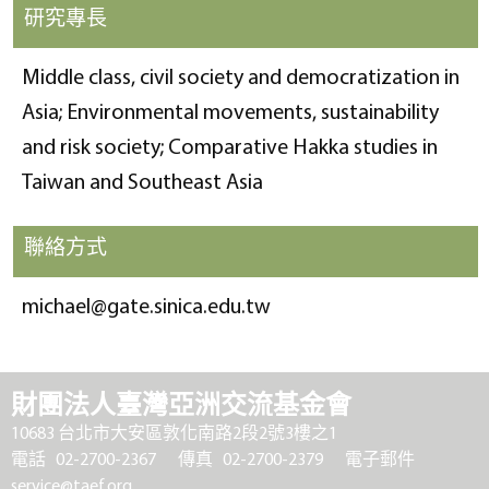
研究專長
Middle class, civil society and democratization in
Asia; Environmental movements, sustainability
and risk society; Comparative Hakka studies in
Taiwan and Southeast Asia
聯絡方式
michael@gate.sinica.edu.tw
財團法人臺灣亞洲交流基金會
10683 台北市大安區敦化南路2段2號3樓之1
電話 02-2700-2367
傳真 02-2700-2379
電子郵件
service@taef.org