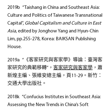
2019b “Taishang in China and Southeast Asia:
Culture and Politics of Taiwanese Transnational
Capital”,
Global Capitalism and Culture in East
Asia
, edited by Jonghow Yang and Hyun-Chin
Lim, pp.255-278, Korea: BAIKSAN Publishing
House.
2019a “《客家研究與客家學》導論：臺灣客
家研究的典範移轉”，
客家研究與客家學
，蕭
新煌主編、張維安總主編，頁11-29。新竹：
交通大學出版社。
2018k “Confucius Institutes in Southeast Asia:
Assessing the New Trends in China’s Soft