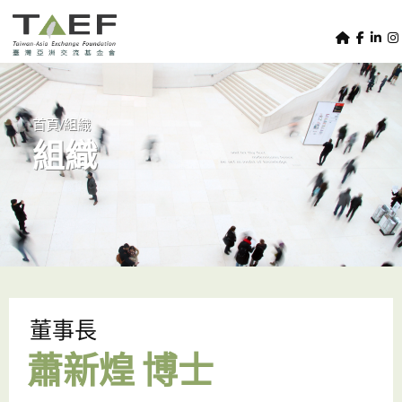
U
TAEF
s
H
Skip to main content
e
o
m
r
e
m
/
首頁
組織
p
組織
e
a
g
n
e
u
m
e
n
u
董事長
蕭新煌 博士