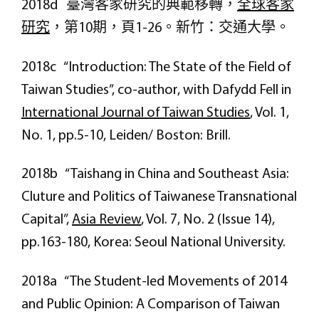
2018d 臺灣客家研究的典範移轉，
全球客家
研究
，第10期，頁1-26。新竹：交通大學。
2018c “Introduction: The State of the Field of
Taiwan Studies”, co-author, with Dafydd Fell in
International Journal of Taiwan Studies
, Vol. 1,
No. 1, pp.5-10, Leiden/ Boston: Brill.
2018b “Taishang in China and Southeast Asia:
Cluture and Politics of Taiwanese Transnational
Capital”,
Asia Review
, Vol. 7, No. 2 (Issue 14),
pp.163-180, Korea: Seoul National University.
2018a “The Student-led Movements of 2014
and Public Opinion: A Comparison of Taiwan