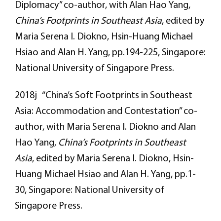
Diplomacy” co-author, with Alan Hao Yang,
China’s Footprints in Southeast Asia
, edited by
Maria Serena I. Diokno, Hsin-Huang Michael
Hsiao and Alan H. Yang, pp.194-225, Singapore:
National University of Singapore Press.
2018j “China’s Soft Footprints in Southeast
Asia: Accommodation and Contestation” co-
author, with Maria Serena I. Diokno and Alan
Hao Yang,
China’s Footprints in Southeast
Asia
, edited by Maria Serena I. Diokno, Hsin-
Huang Michael Hsiao and Alan H. Yang, pp.1-
30, Singapore: National University of
Singapore Press.