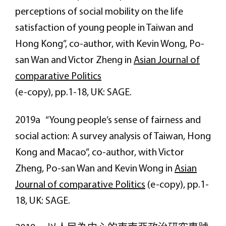
perceptions of social mobility on the life
satisfaction of young people in Taiwan and
Hong Kong”, co-author, with Kevin Wong, Po-
san Wan and Victor Zheng in
Asian Journal of
comparative Politics
(e-copy), pp.1-18, UK: SAGE.
2019a “Young people’s sense of fairness and
social action: A survey analysis of Taiwan, Hong
Kong and Macao”, co-author, with Victor
Zheng, Po-san Wan and Kevin Wong in
Asian
Journal of comparative Politics
(e-copy), pp.1-
18, UK: SAGE.