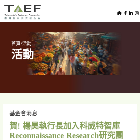
U
TAEF
s
H
Skip to main content
e
o
m
r
e
m
/
首頁
活動
p
活動
e
a
g
n
e
u
m
e
n
u
基金會消息
賀! 楊昊執行長加入科威特智庫
Reconnaissance Research研究團