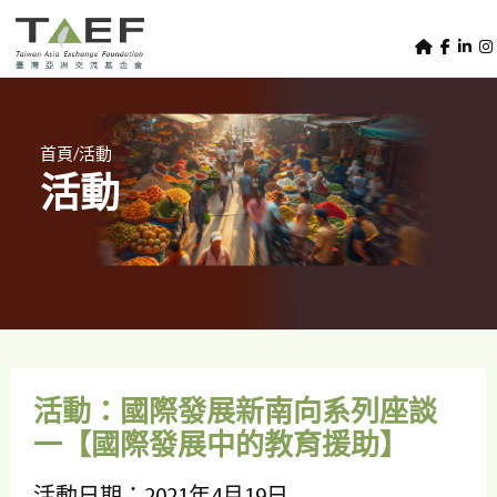
U
TAEF
s
H
Skip to main content
e
o
m
r
e
m
/
首頁
活動
p
活動
e
a
g
n
e
u
m
e
n
u
活動：國際發展新南向系列座談
一【國際發展中的教育援助】
活動日期：2021年4月19日