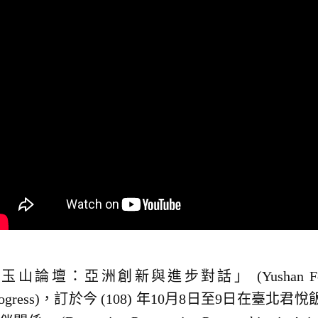
玉山論壇：亞洲創新與進步對話」 (Yushan Forum: Asian
rogress)，訂於今 (108) 年10月8日至9日