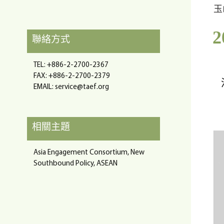
玉
聯絡方式
TEL: +886-2-2700-2367
FAX: +886-2-2700-2379
EMAIL:
service@taef.org
相關主題
Asia Engagement Consortium, New
Southbound Policy, ASEAN