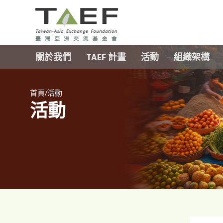
TAEF
H
關於我們
TAEF 計畫
活動
組織架構
o
m
e
/
p
首頁
活動
活動
a
g
e
m
e
n
u