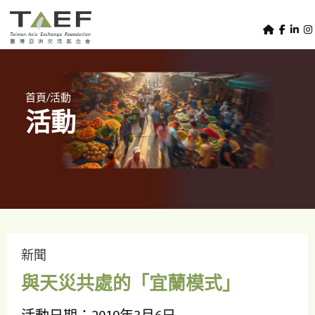
U
TAEF
s
H
Skip to main content
e
o
m
r
e
m
/
首頁
活動
p
活動
e
a
g
n
e
u
m
e
n
u
新聞
與天災共處的「宜蘭模式」