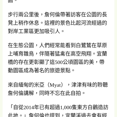
園。
步行兩公里後，詹何倫帶著訪客在公園的長
凳上稍作休息。這裡的景色比起河流經過的
對岸工業區更加吸引人。
在生態公園，人們經常能看到白鷺鷥在草原
上哺育雛鳥，伴隨著猛禽在高空飛翔。宜蘭
橋的存在更彰顯了這500公頃園區的美，帶
動園區成為著名的旅遊景點。
來自緬甸的米亞（Myat），津津有味的聆聽
詹何倫講解，同時不忘在此自拍。
「自從2014年已有超過1,000隻東方白鸛造訪
此地。」詹何倫也提到，宜蘭溪過去會有經