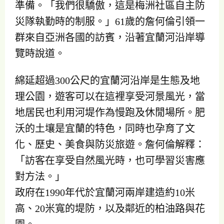
準備。「我們很驕傲，這是梅洲社區自主防
災隊執勤時的制服。」61歲的詹何倫引領一
群來自亞洲各國的訪賓，沿著宜蘭河沿岸導
覽時說道。
綿延超過300公尺的宜蘭河沿岸是生態及地
理公園，遊客可以在這裡享受河景風光，當
地居民也利用河堤作為慢跑及休閒場所。肥
沃的土壤是宜蘭的特色，同時也孕育了文
化、歷史、美食與防災旅遊。詹何倫解釋：
「訪客在享受自然風光時，也可學習災害應
對方法。」
政府在1990年代於宜蘭河兩岸建造約10米
高、20米寬的堤防，以及鄰近的柏油路與花