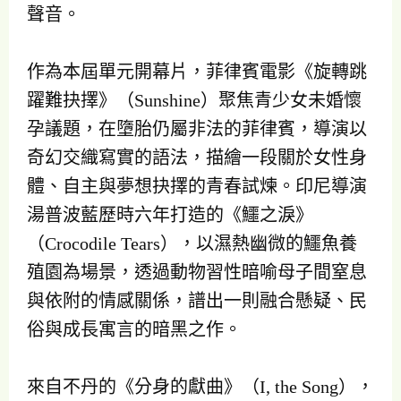
聲音。
作為本屆單元開幕片，菲律賓電影《旋轉跳
躍難抉擇》（Sunshine）聚焦青少女未婚懷
孕議題，在墮胎仍屬非法的菲律賓，導演以
奇幻交織寫實的語法，描繪一段關於女性身
體、自主與夢想抉擇的青春試煉。印尼導演
湯普波藍歷時六年打造的《鱷之淚》
（Crocodile Tears），以濕熱幽微的鱷魚養
殖園為場景，透過動物習性暗喻母子間窒息
與依附的情感關係，譜出一則融合懸疑、民
俗與成長寓言的暗黑之作。
來自不丹的《分身的獻曲》（I, the Song），