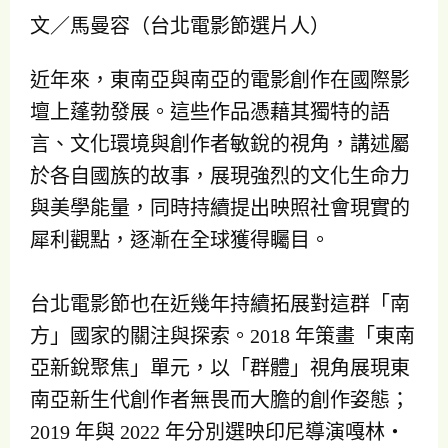
文／馬曼容（台北電影節選片人）
近年來，東南亞與南亞的電影創作在國際影
壇上蓬勃發展。這些作品憑藉其獨特的語
言、文化環境與創作者敏銳的視角，講述屬
於各自國族的故事，展現強烈的文化生命力
與美學能量，同時持續提出映照社會現實的
犀利觀點，逐漸在全球獲得矚目。
台北電影節也在近幾年持續拓展對這群「南
方」國家的關注與探索。2018 年策畫「東南
亞新銳聚焦」單元，以「群體」視角展現東
南亞新生代創作者無畏而大膽的創作姿態；
2019 年與 2022 年分別選映印尼導演嘎林・