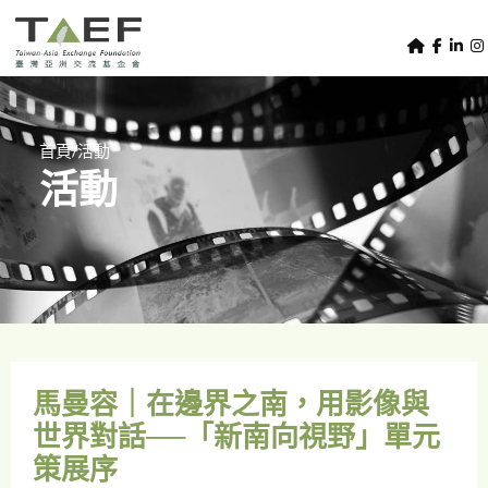
U
TAEF
s
H
Skip to main content
e
o
m
r
e
m
/
首頁
活動
p
活動
e
a
g
n
e
u
m
e
n
u
馬曼容｜在邊界之南，用影像與
世界對話──「新南向視野」單元
策展序