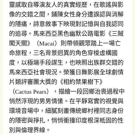
靈感取自導演友人的真實經歷，在歌謠與影
像的交錯之間，鋪陳女性身分遭誤認與消解
的隱痛，詩意敘事下映現對記憶與自我認同
的追尋。馬來西亞黑色幽默公路電影《三賊
闖天關》（Macai）則帶領觀眾踏上一場亡
命旅程，三名背景迥異的角色穿梭虛構國
度，以極端手段謀生，也映照出族群交錯的
馬來西亞社會現況。榮獲日舞影展全球劇情
片類評審團大獎的《相約禁果樹下》
（Cactus Pears），描繪一段回鄉治喪過程中
悄然浮現的男男情愫。在平靜寫實的視覺與
環境音場中，細膩刻畫傳統鄉村裡同志身份
的隱密與掙扎，悄悄衝撞印度根深柢固的性
別與倫理界線。