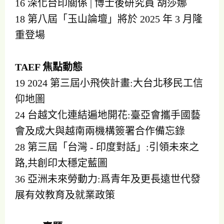
16 深化台印關係 | 博士後研究員 胡莎娜
18 第八屆「玉山論壇」將於 2025 年 3 月隆
重登場
TAEF 焦點動態
19 2024 第三屆小飛俠計畫:大台北移民工信
仰地圖
24 台越文化連結遍地開花:臺亞會攜手國藝
會及成大與越南兩機構簽署合作備忘錄
28 第三屆「台灣 - 印度對話」:引領未來之
路,共創印太穩定藍圖
36 亞洲未來勞動力:爲青年及更長遠世代發
展有效教育及就業政策