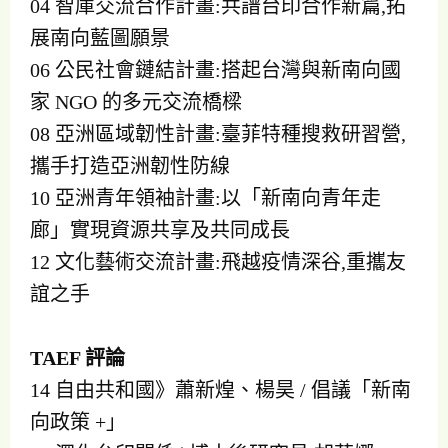
04 智庫交流合作計畫:共譜台印合作新篇,拓
展南向藍圖願景
06 公民社會鏈結計畫:搭起台灣與新南向國
家 NGO 的多元交流橋樑
08 亞洲區域韌性計畫:臺菲特種搜救研習營,
攜手打造亞洲韌性防線
10 亞洲青年領袖計畫:以「新南向青年走
廊」實現資源共享及共同成長
12 文化藝術交流計畫:飛越疫情深谷,重攜友
誼之手
TAEF 評論
14 自由共和國》蕭新煌、楊昊 / 倡議「新南
向政策 +」