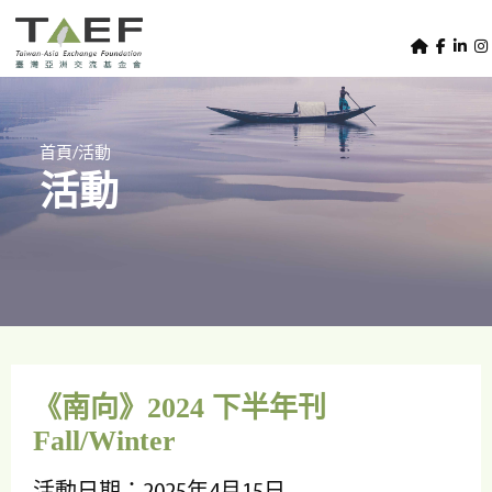
U
TAEF
s
H
Skip to main content
e
o
m
r
e
m
/
首頁
活動
p
活動
e
a
g
n
e
u
m
e
n
u
《南向》2024 下半年刊
Fall/Winter
活動日期：2025年4月15日