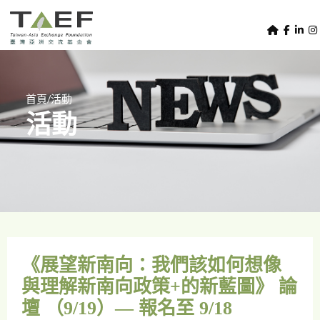
U
TAEF
s
H
Skip to main content
e
o
m
r
e
m
/
首頁
活動
p
活動
e
a
g
n
e
u
m
e
n
u
《展望新南向：我們該如何想像
與理解新南向政策+的新藍圖》 論
壇 （9/19）— 報名至 9/18