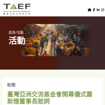
U
TAEF
s
H
Skip to main content
e
o
m
r
e
m
/
首頁
活動
p
活動
e
a
g
n
e
u
m
e
n
u
新聞
臺灣亞洲交流基金會開幕儀式蕭
新煌董事長致詞