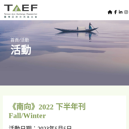
U
TAEF
s
H
Skip to main content
e
o
m
r
e
m
/
首頁
活動
p
活動
e
a
g
n
e
u
m
e
n
u
《南向》2022 下半年刊
Fall/Winter
活動日期：2023年5月5日