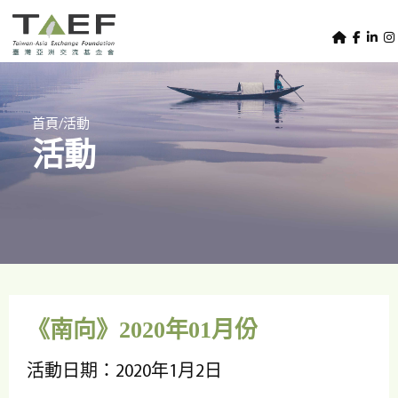
U
TAEF
s
H
Skip to main content
e
o
m
r
e
m
/
首頁
活動
p
活動
e
a
g
n
e
u
m
e
n
u
《南向》2020年01月份
活動日期：2020年1月2日