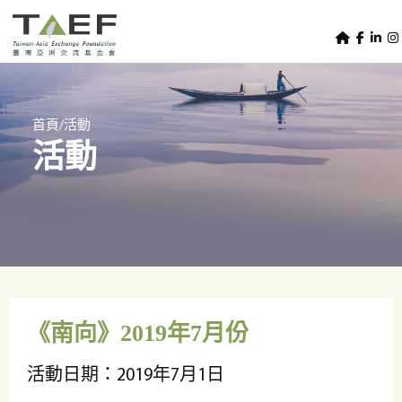
U
TAEF
s
H
Skip to main content
e
o
m
r
e
m
/
首頁
活動
p
活動
e
a
g
n
e
u
m
e
n
u
《南向》2019年7月份
活動日期：2019年7月1日