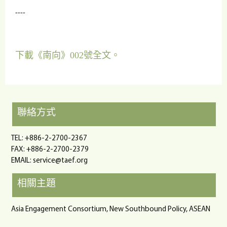
----
下載《南向》002號全文。
聯絡方式
TEL: +886-2-2700-2367
FAX: +886-2-2700-2379
EMAIL:
service@taef.org
相關主題
Asia Engagement Consortium, New Southbound Policy, ASEAN