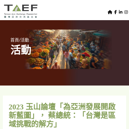
U
TAEF
s
H
Skip to main content
e
o
m
r
e
m
/
首頁
活動
p
活動
e
a
g
n
e
u
m
e
n
u
2023 玉山論壇「為亞洲發展開啟
新藍圖」， 蔡總統：「台灣是區
域挑戰的解方」