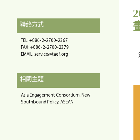
聯絡方式
TEL: +886-2-2700-2367
FAX: +886-2-2700-2379
EMAIL:
service@taef.org
相關主題
Asia Engagement Consortium, New
Southbound Policy, ASEAN