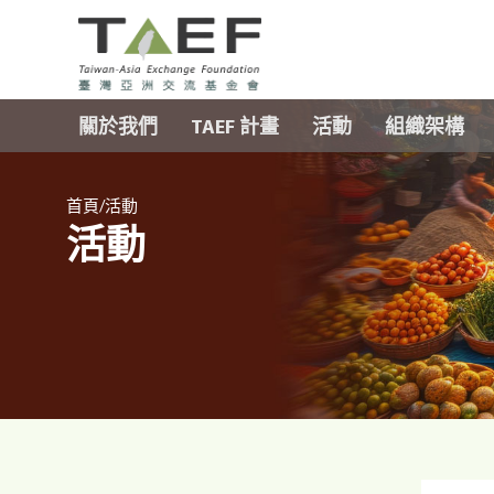
TAEF
H
關於我們
TAEF 計畫
活動
組織架構
o
m
e
/
p
首頁
活動
活動
a
g
e
m
e
n
u