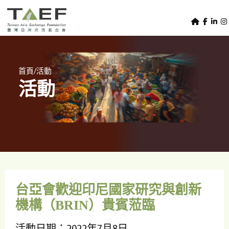
U
TAEF
s
H
Skip to main content
e
o
m
r
e
m
/
首頁
活動
p
活動
e
a
g
n
e
u
m
e
n
u
台亞會歡迎印尼國家研究與創新
機構（BRIN）貴賓蒞臨
活動日期：2022年7月8日