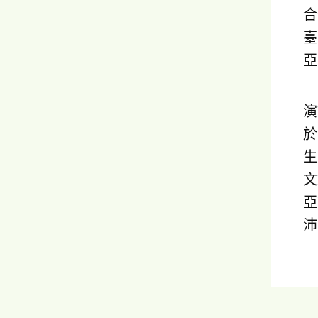
合
臺
亞
演
於
生
文
亞
沛