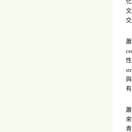
化
文
交
蕭
c
性
s
與
有
蕭
來
青