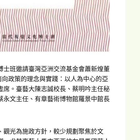
博士班邀請臺灣亞洲交流基金會蕭新煌董
新南向政策的理念與實踐：以人為中心的亞
虛席。臺藝大陳志誠校長、蔡明吟主任秘
蔡永文主任、有章藝術博物館羅景中館長
、觀光為施政方針，較少規劃聚焦於文