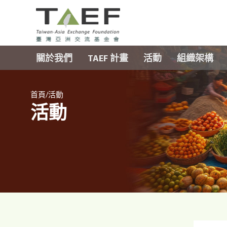
TAEF
H
關於我們
TAEF 計畫
活動
組織架構
o
m
e
/
p
首頁
活動
活動
a
g
e
m
e
n
u