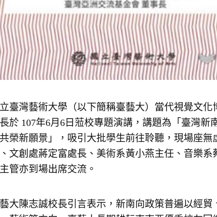
立臺灣藝術大學（以下簡稱臺藝大）當代視覺文化
長於 107年6月6日蒞校專題演講，講題為「臺灣
共榮新願景」，吸引大批學生前往聆聽，現場座無
、文創處蔣定富處長、美術系黃小燕主任、音樂系
主管亦到場出席交流。
藝大陳志誠校長引言表示，新南向政策普遍以經貿