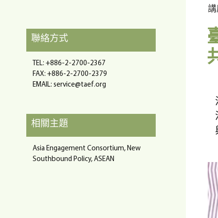
講
聯絡方式
TEL: +886-2-2700-2367
FAX: +886-2-2700-2379
EMAIL:
service@taef.org
相關主題
Asia Engagement Consortium, New
Southbound Policy, ASEAN