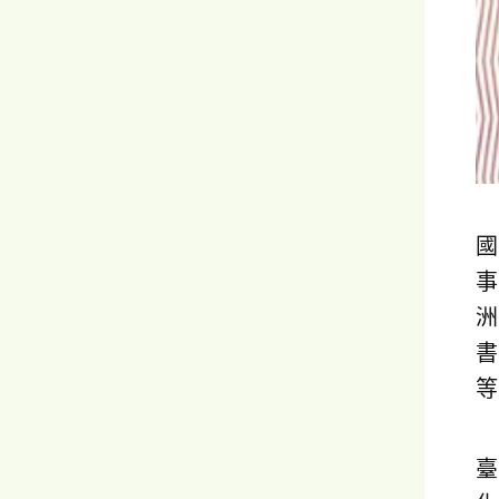
國
事
洲
書
等
臺