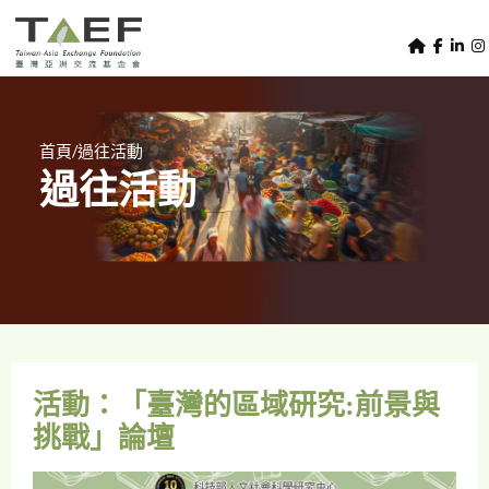
U
TAEF
s
H
Skip to main content
e
o
m
r
e
m
/
首頁
過往活動
p
過往活動
e
a
g
n
e
u
m
e
n
u
活動：「臺灣的區域研究:前景與
挑戰」論壇