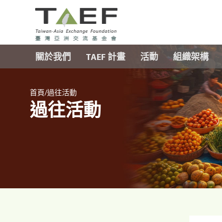
TAEF
H
關於我們
TAEF 計畫
活動
組織架構
o
m
e
/
p
首頁
過往活動
過往活動
a
g
e
m
e
n
u