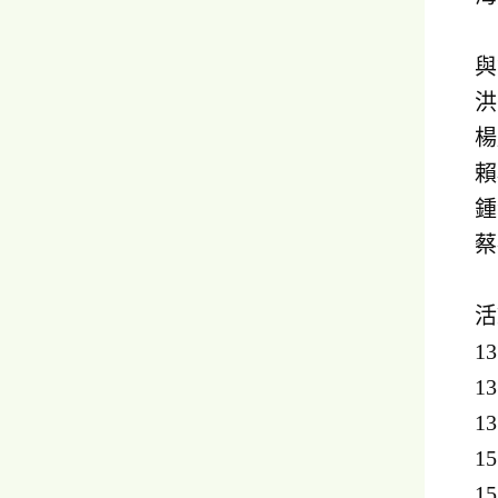
與
洪
楊
賴
鍾
蔡
活
1
1
1
1
1