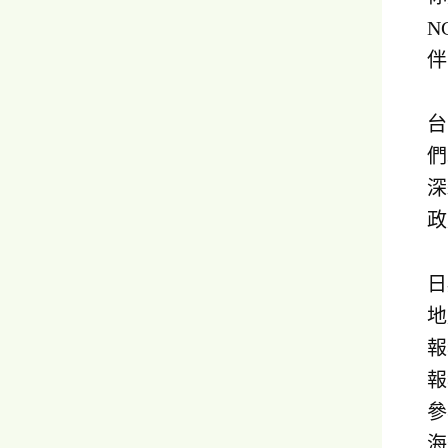
N
伴
台
們
深
政
日
地
報
報
參
海