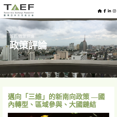
U
TAEF
s
H
Skip to main content
e
o
m
r
e
m
/
首頁
政策評論
p
政策評論
e
a
g
n
e
u
m
e
n
u
邁向「三維」的新南向政策 —國
內轉型、區域參與、大國鏈結