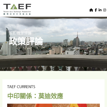
U
TAEF
s
H
Skip to main content
e
o
m
r
e
m
/
首頁
政策評論
p
政策評論
e
a
g
n
e
u
m
e
n
u
TAEF CURRENTS
中印關係：莫迪效應