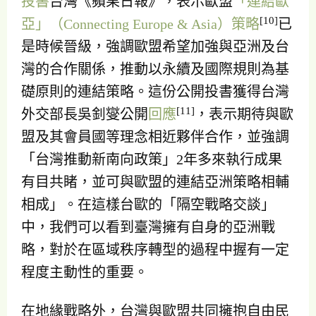
投書
台灣《蘋果日報》，表示歐盟
「連結歐
[10]
亞」（Connecting Europe & Asia）策略
已
是時候晉級，強調歐盟希望加強與亞洲及台
灣的合作關係，推動以永續及國際規則為基
礎原則的連結策略。這份公開投書獲得台灣
[11]
外交部長吳釗燮公開
回應
，表示期待與歐
盟及其會員國等理念相近夥伴合作，並強調
「台灣推動新南向政策」2年多來執行成果
有目共睹，並可與歐盟的連結亞洲策略相輔
相成」。在這樣台歐的「隔空戰略交談」
中，我們可以看到臺灣擁有自身的亞洲戰
略，對於在區域秩序轉型的過程中握有一定
程度主動性的重要。
在地緣戰略外，台灣與歐盟共同擁抱自由民