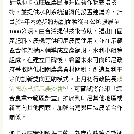
計協助卡拉旺區農民提升園藝作物栽培技
術，並提供水利系統灌溉的設置建議等，計
畫於4年內逐步將規劃面積從40公頃擴展至
1000公頃。由台灣提供技術協助，透出口國
產肥料、農機等供印尼農民使用，並在示範
區合作架構內輔導成立產銷班、水利小組等
組織，在建立口碑後，希望未來可向印尼政
府爭取降低相關農業資材關稅，創造互利平
等的創新雙向互助模式。上月初行政院長
賴
[8]
清德亦已指示農委會
，可嘗試將台印「綜
合農業示範區計畫」推廣到印尼其他地區或
新南向其他國家，加強台灣與區域農業合作
關係。
如卡拉旺案例所揭示的，新南向政策希望透