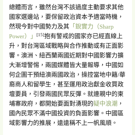
總體而言，雖然台灣不該過度主動要求其他
國家選邊站，要保留政治資本予適當時機，
然現今對中國勢力及其
「銳實力（Sharp
[15]
Power）」
抱有警戒的國家亦已經直線上
升，對台灣區域戰略與合作推動或有正面影
響。澳洲、紐西蘭兩國近期對中國影響力擴
大漸增警惕，兩國媒體皆大量報導，中國如
何企圖干預紐澳兩國政治，操控當地中籍/華
裔商人和留學生，甚至運用政治獻金收買政
壇要員，引發兩國民眾反彈。就連親中的柬
埔寨政府，都開始要面對湧現的
疑中浪潮
，
國內民眾不滿中國投資的負面影響。中國區
域影響力的推展，遠遠稱不上一帆風順。