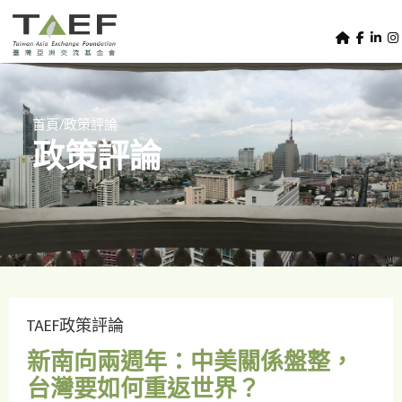
U
TAEF
s
H
Skip to main content
e
o
m
r
e
m
/
首頁
政策評論
p
政策評論
e
a
g
n
e
u
m
e
n
u
TAEF政策評論
新南向兩週年：中美關係盤整，
台灣要如何重返世界？