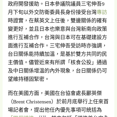
政府開發援助。日本參議院議員三宅伸吾9
月下旬以外交防衛委員長身份接受台灣
專訪
時證實，在蔡英文上任後，雙邊關係的確有
變更好，並且日本也樂意與台灣新南向政策
進行互補合作，台灣與日本可在基礎建設方
面進行互補合作。三宅伸吾受訪時亦強調，
台日關係能持續加溫，是基於雙方共同的民
主價值。儘管近來有所謂「核食公投」通過
及中日關係增溫的內外現象，台日關係仍可
望維持穩固緊密。
而在美國方面，美國在台協會處長酈英傑
（Brent Christensen）於前月底舉行上任來首
場記者會，提出他任內優先事項可統括為
[13]