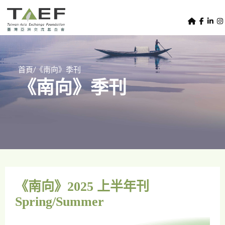
U
TAEF
s
H
Skip to main content
e
o
m
r
e
m
/
首頁
《南向》季刊
p
《南向》季刊
e
a
g
n
e
u
m
e
n
u
《南向》2025 上半年刊
Spring/Summer