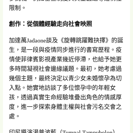
限制。
創作：從個體經驗走向社會映照
加達萬Jadaone談及《旋轉跳躍難抉擇》的誕
生，是一段與疫情同步進行的書寫歷程。疫
情使菲律賓影視產業幾近停滯，也給予她更
多時間凝視社會邊緣議題。最初，她考慮過
幾個主題，最終決定以青少女未婚懷孕為切
入點。她實地訪談了多位懷孕中的年輕女
孩，透過真實生命經驗堆疊出角色的情感厚
度，進一步探索身體主權與社會污名交會之
處。
印尼導演湯普波藍（Tumpal Tampubolon）