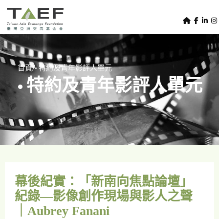
U
TAEF
s
H
Skip to main content
e
o
m
r
e
m
/
首頁
• 特約及青年影評人單元
p
• 特約及青年影評人單元
e
a
g
n
e
u
m
e
n
u
幕後紀實：「新南向焦點論壇」
紀錄—影像創作現場與影人之聲
｜Aubrey Fanani