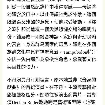
則從一段自然紀錄片中獲得靈感——母鱷將
幼鱷含於口中，以此保護牠免於外敵，這個
既溫柔又殘酷的意象，使他深受觸動。《鱷
之淚》即從這樣一個愛與恐懼交錯的瞬間出
發，鋪展成一則融合神話、家庭與奇幻隱喻
的寓言。身為群島國家的印尼，鱷魚在多個
族群文化中具有神聖意涵，Tampubolon特別
安排一隻白鱷作為象徵性角色，承載著文化
與靈性的張力。
不丹演員丹汀則坦言，原本她並非《分身的
獻曲》的首選演員。在不丹，主流與藝術電
影被嚴格區分，她過往多演出商業片。當導
演Dechen Roder邀她跨足藝術類型時，她毫