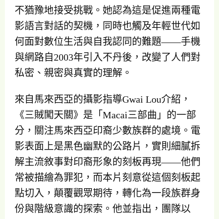
不猶豫地接受挑戰。她認為這是促進兩種電
影語言對話的契機，同時也觸及年輕世代如
何面對數位生活與自我認同的難題——手機
與網路自2003年引入不丹後，改變了人們對
私密、親密與真實的理解。
來自馬來西亞的攝影指導Gwai Lou介紹，
《三賊闖天關》是「Macai三部曲」的一部
分，關注馬來西亞印裔少數族群的處境。電
影表面上是黑色幽默的公路片，實則細膩拆
解主流敘事對印裔形象的刻板再現——他們
常被描繪為罪犯，而本片刻意從這個刻板起
點切入，顛覆觀眾期待，轉化為一段族群身
份與階級意識的探索。他並指出，團隊以