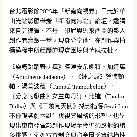
台北電影節2025年「新南向視野」單元於華
山光點影廳舉辦「新南向焦點」論壇，邀請
來自菲律賓、不丹、印尼與馬來西亞的影人
創作者齊聚一堂，現身分享他們在創作與拍
攝過程中所經歷的現實困境與情感拉扯。
《旋轉跳躍難抉擇》導演安朵娜特．加達萬
（Antoinette Jadaone）、《鱷之淚》導演頓
帕・湯普波藍（Tumpal Tampubolon）、
《分身的獻曲》女主角丹汀・比達（Tandin
Bidha）與《三賊闖天關》攝影指導Gwai Lou
不僅暢談劇本誕生與視覺風格的形塑，也呈
現出東南亞電影創作現場至今仍須應對的諸
多挑戰，例如審查制度與資金匱乏等結構性