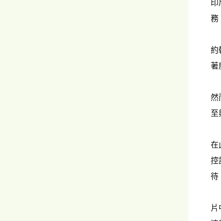
印
務
約
著
然
至
在
控
待
片