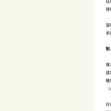
這
建
當
承
對
導
感
鱷
（
在