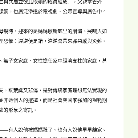
之主與共居並彼此依賴的成員組成」，父親掌管外
課綱，也廣泛滲透於電視劇、公眾宣導與廣告中。
母親時，迎來的是媽媽歇斯底里的崩潰、哭喊與如
理恐懼：違逆便是錯，違逆會帶來罪惡感與災難。
、無子女家庭、女性擔任家中經濟支柱的家庭，甚
夫，既荒誕又悲傷，是對傳統家庭理想無法實現的
並非她個人的選擇，而是社會與國家強加的規範期
望的形象之寄託。
——有人說他被媽媽殺了、也有人說他早早離家。