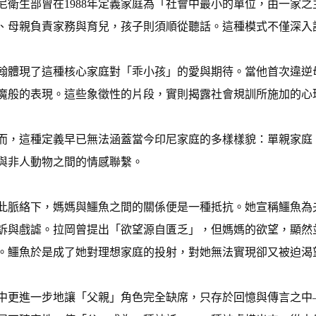
尼衛生部曾在1988年定義家庭為「社會中最小的單位，由一家
、母親負責家務與育兒，孩子則須順從聽話。這種模式不僅深入
翰體現了這種核心家庭對「乖小孩」的愛與期待。當他首次違逆
魔般的表現。這些象徵性的片段，實則揭露社會規訓所施加的心
而，這種定義早已無法涵蓋當今印尼家庭的多樣樣貌：單親家庭
與非人動物之間的情感聯繫。
此脈絡下，媽媽與鱷魚之間的關係便是一種抵抗。她宣稱鱷魚為
訴與戲謔。拉岡曾提出「欲望源自匱乏」，但媽媽的欲望，顯然
。鱷魚於是成了她對理想家庭的投射，對她無法實現卻又被迫渴
中更進一步地讓「父親」角色完全缺席，只存於回憶與傳言之中