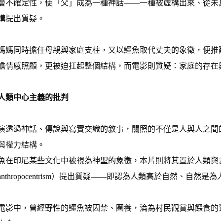
層不確定性，使「父」成為一種神話——一種被虛構出來、從未
構提出質疑。
媽媽同時擔任母親與家庭支柱，又以鱷魚取代丈夫的象徵，便推
擔情感照顧，更被迫扛起整個結構，而電影則質疑：家庭的存在
人類中心主義的批判
演透過神話、傳說與寫實交織的敘事，關照的不僅是人與人之間
與權力結構。
魚在印尼某些文化中被視為神聖的象徵，本片則將其置於人類與
anthropocentrism）提出質疑——即認為人類高於自然、自然
電影中，曾經野性的鱷魚被囚禁、圈養，淪為村民觀賞與餵食的