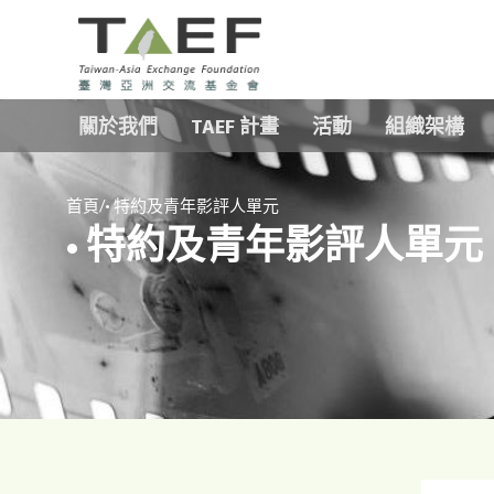
TAEF
H
關於我們
TAEF 計畫
活動
組織架構
o
m
e
/
p
首頁
• 特約及青年影評人單元
• 特約及青年影評人單元
a
g
e
m
e
n
u