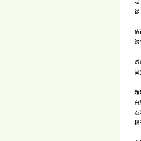
定
從
值
歸
透
管
超
白
為
構