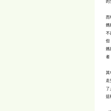
的
而
媽
不
但
媽
者
其
走
了
這