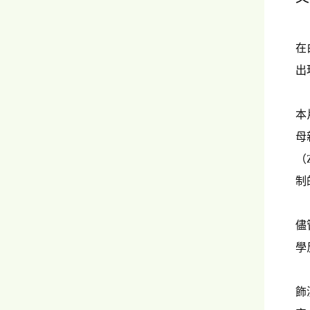
在
出
本
母
（
制
儘
學
飾