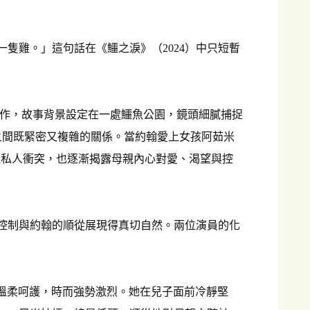
隻雞。」這句話在《鱷之淚》（2024）中只短暫
長片處女作，故事背景設定在一處鱷魚公園，鏡頭細膩捕捉
rdika飾）之間既緊密又複雜的關係。當約翰愛上女孩阿茹米
一場看似私人衝突，也逐漸揭露母親內心對愛、渴望與控
控制與約翰的順從展現得真切自然。兩位演員的化
穩克制、溫柔呵護，時而強勢激烈。她在兒子面前冷靜堅