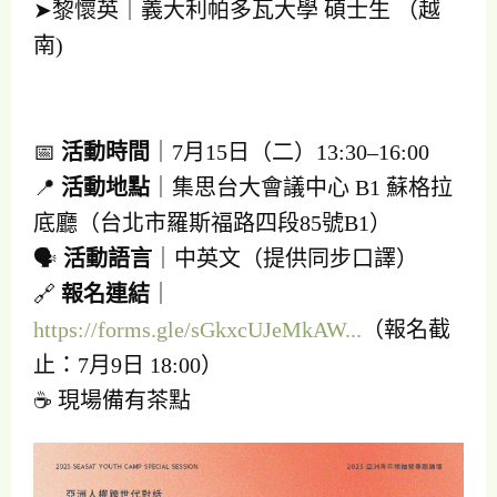
➤黎懷英｜義大利帕多瓦大學 碩士生 （越
南)
📅
活動時間
｜7月15日（二）13:30–16:00
📍
活動地點
｜集思台大會議中心 B1 蘇格拉
底廳（台北市羅斯福路四段85號B1）
🗣️
活動語言
｜中英文（提供同步口譯）
🔗
報名連結
｜
https://forms.gle/sGkxcUJeMkAW...
（報名截
止：7月9日 18:00）
☕ 現場備有茶點