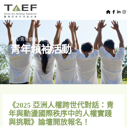
U
TAEF
s
H
Skip to main content
e
o
m
r
e
m
/
首頁
青年領袖活動
p
青年領袖活動
e
a
g
n
e
u
m
e
n
u
《2025 亞洲人權跨世代對話：青
年與動盪國際秩序中的人權實踐
與挑戰》論壇開放報名！