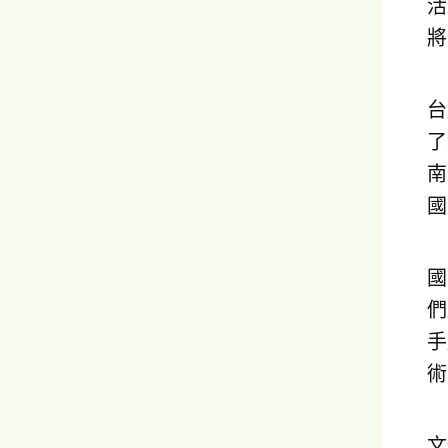
活
將
台
了
南
國
國
們
手
術
文