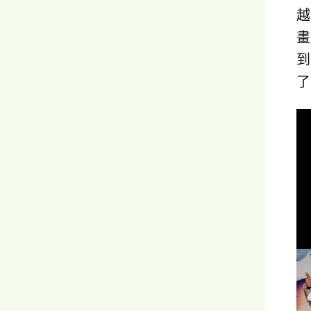
越
畫
到
了