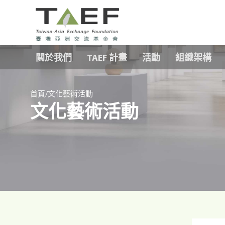
TAEF
H
關於我們
TAEF 計畫
活動
組織架構
o
m
e
/
p
首頁
文化藝術活動
文化藝術活動
a
g
e
m
e
n
u