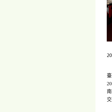
2
臺
2
南
交