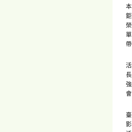
本
鉅
榮
單
帶
活
長
強
會
臺
影