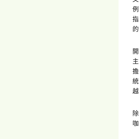
例
指
的
開
主
擔
統
越
除
咖