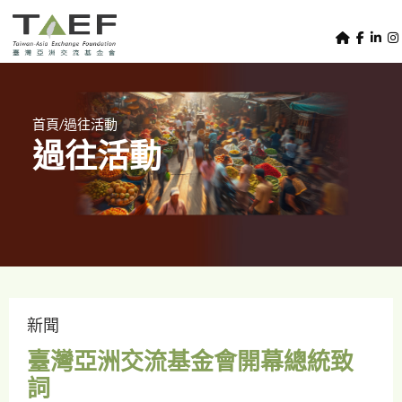
U
TAEF
s
H
Skip to main content
e
o
m
r
e
m
/
首頁
過往活動
p
過往活動
e
a
g
n
e
u
m
e
n
u
新聞
臺灣亞洲交流基金會開幕總統致
詞