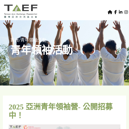
U
TAEF
s
H
Skip to main content
e
o
m
r
e
m
/
首頁
青年領袖活動
p
青年領袖活動
e
a
g
n
e
u
m
e
n
u
2025 亞洲青年領袖營- 公開招募
中！