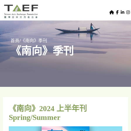
U
TAEF
s
H
Skip to main content
e
o
m
r
e
m
/
首頁
《南向》季刊
p
《南向》季刊
e
a
g
n
e
u
m
e
n
u
《南向》2024 上半年刊
Spring/Summer