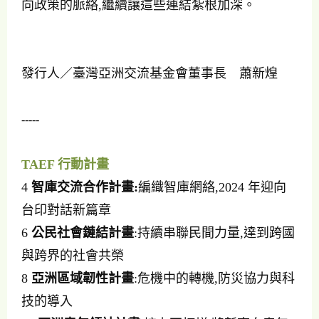
向政策的脈絡,繼續讓這些連結紮根加深。
發行人／臺灣亞洲交流基金會董事長 蕭新煌
-----
TAEF 行動計畫
4
智庫交流合作計畫:
編織智庫網絡,2024 年迎向
台印對話新篇章
6
公民社會鏈結計畫
:持續串聯民間力量,達到跨國
與跨界的社會共榮
8
亞洲區域韌性計畫
:危機中的轉機,防災協力與科
技的導入