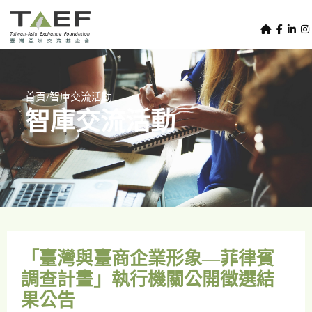
U
TAEF
s
H
Skip to main content
e
o
m
r
e
m
/
首頁
智庫交流活動
p
智庫交流活動
e
a
g
n
e
u
m
e
n
u
「臺灣與臺商企業形象—菲律賓
調查計畫」執行機關公開徵選結
果公告