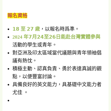
報名資格
𝟭𝟴
至
𝟮𝟳
歲
，以報名時爲準。
2024 年
𝟳
月
𝟮𝟰
至
𝟮𝟲
日能赴台灣實體參與
活動的學生或青年。
對亞洲及印太區域當代議題與青年領袖倡
議有熱忱。
積極主動、認真負責、勇於表達真誠的觀
點，以便豐富討論。
具備良好的英文能力，具基礎中文能力者
尤佳 。