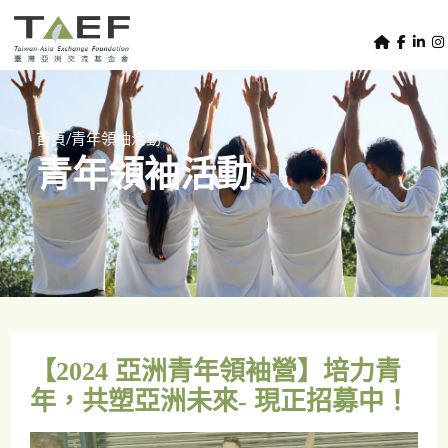
U
TAEF
s
H
Skip to main content
e
o
m
r
e
m
/
首頁
青年領袖活動
p
青年領袖活動
e
a
g
n
e
u
m
e
n
u
【2024 亞洲青年領袖營】培力青
年，共塑亞洲未來- 現正招募中！