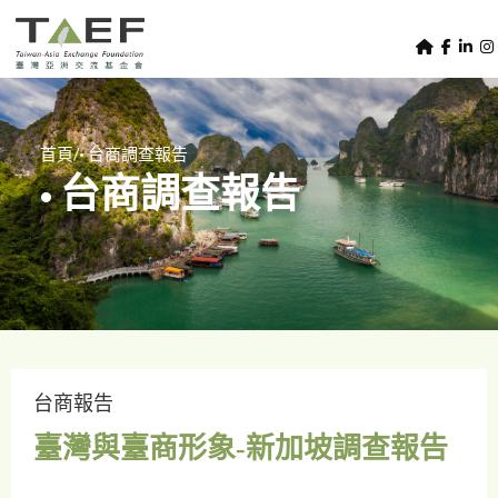
U
TAEF
s
H
Skip to main content
e
o
m
r
e
m
/
首頁
• 台商調查報告
p
• 台商調查報告
e
a
g
n
e
u
m
e
n
u
台商報告
臺灣與臺商形象-新加坡調查報告