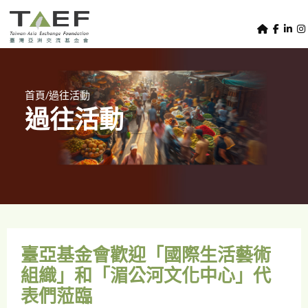
U
TAEF
s
H
Skip to main content
e
o
m
r
e
m
/
首頁
過往活動
p
過往活動
e
a
g
n
e
u
m
e
n
u
臺亞基金會歡迎「國際生活藝術
組織」和「湄公河文化中心」代
表們蒞臨