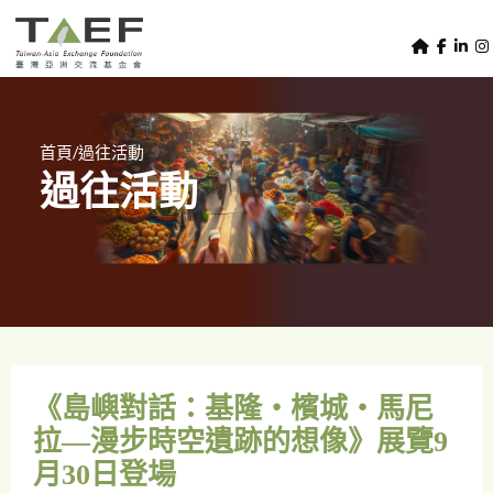
U
TAEF
s
H
Skip to main content
e
o
m
r
e
m
/
首頁
過往活動
p
過往活動
e
a
g
n
e
u
m
e
n
u
《島嶼對話：基隆‧檳城‧馬尼
拉—漫步時空遺跡的想像》展覽9
月30日登場