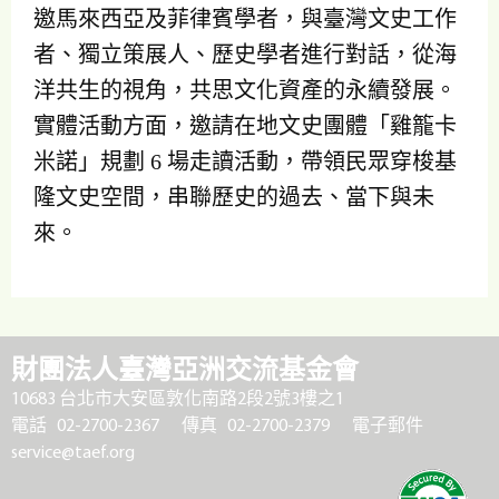
邀馬來西亞及菲律賓學者，與臺灣文史工作
者、獨立策展人、歷史學者進行對話，從海
洋共生的視角，共思文化資產的永續發展。
實體活動方面，邀請在地文史團體「雞籠卡
米諾」規劃 6 場走讀活動，帶領民眾穿梭基
隆文史空間，串聯歷史的過去、當下與未
來。
財團法人臺灣亞洲交流基金會
10683 台北市大安區敦化南路2段2號3樓之1
電話 02-2700-2367
傳真 02-2700-2379
電子郵件
service@taef.org